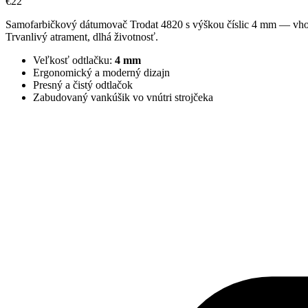
€22
Samofarbičkový dátumovač Trodat 4820 s výškou číslic 4 mm — vhodný
Trvanlivý atrament, dlhá životnosť.
Veľkosť odtlačku:
4 mm
Ergonomický a moderný dizajn
Presný a čistý odtlačok
Zabudovaný vankúšik vo vnútri strojčeka