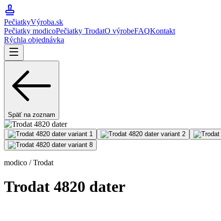
PečiatkyVýroba
.sk
Pečiatky modico
Pečiatky Trodat
O výrobe
FAQ
Kontakt
Rýchla objednávka
Späť na zoznam
modico / Trodat
Trodat 4820 dater