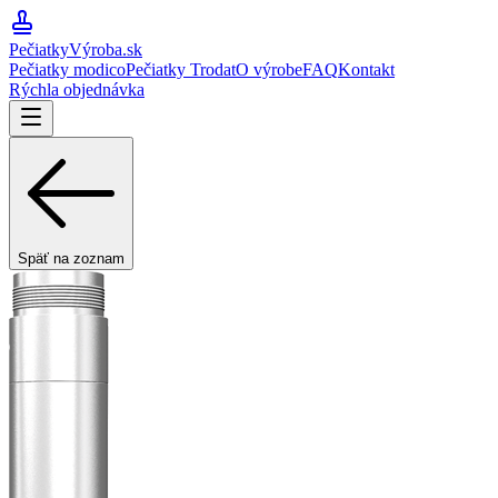
PečiatkyVýroba
.sk
Pečiatky modico
Pečiatky Trodat
O výrobe
FAQ
Kontakt
Rýchla objednávka
Späť na zoznam