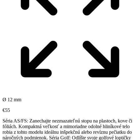
Ø 12 mm
€55
Séria AS/FS: Zanechajte nezmazateľnú stopu na plastoch, kove či
fóliách. Kompaktná veľkosť a mimoriadne odolné hliníkové telo
robia z tohto modelu ideálnu inšpekčnú alebo revíznu pečiatku do
náročných podmienok. Séria Golf: Odlíšte svoje golfové loptičky